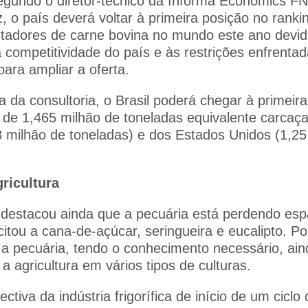
egundo o diretor-técnico da Informa Economics FN
, o país deverá voltar à primeira posição no ranki
tadores de carne bovina no mundo este ano devi
 competitividade do país e às restrições enfrenta
ara ampliar a oferta.
a da consultoria, o Brasil poderá chegar à primei
e 1,465 milhão de toneladas equivalente carcaça,
38 milhão de toneladas) e dos Estados Unidos (1,25
ricultura
 destacou ainda que a pecuária está perdendo esp
 citou a cana-de-açúcar, seringueira e eucalipto. P
a pecuária, tendo o conhecimento necessário, ain
a agricultura em vários tipos de culturas.
ctiva da indústria frigorífica de início de um ciclo