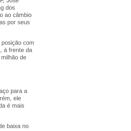
P, José
ng dos
do ao câmbio
das por seus
ra posição com
 à frente da
 milhão de
aço para a
orém, ele
da é mais
 de baixa no