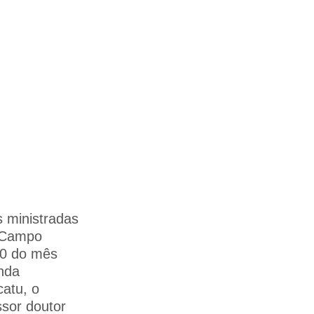
s ministradas
e Campo
30 do mês
nda
catu, o
ssor doutor