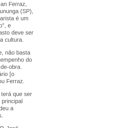
an Ferraz,
ununga (SP),
arista é um
o”, e
asto deve ser
 cultura.
e, não basta
esempenho do
-de-obra.
rio [o
ou Ferraz.
terá que ser
principal
rdeu a
s.