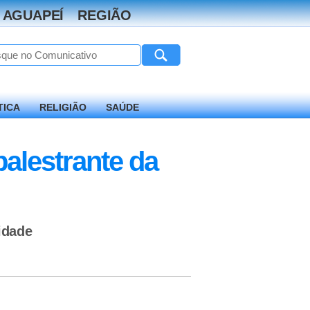
 AGUAPEÍ
REGIÃO
TICA
RELIGIÃO
SAÚDE
palestrante da
idade