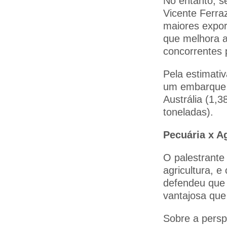
No entanto, s
Vicente Ferraz
maiores expor
que melhora a
concorrentes p
Pela estimativ
um embarque d
Austrália (1,
toneladas).
Pecuária x Ag
O palestrante
agricultura, e
defendeu que 
vantajosa que 
Sobre a perspe