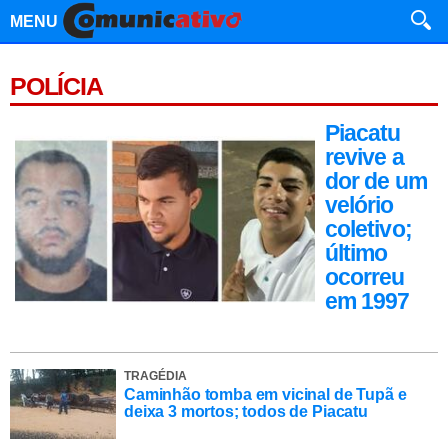
MENU
POLÍCIA
Piacatu
revive a
dor de um
velório
coletivo;
último
ocorreu
em 1997
TRAGÉDIA
Caminhão tomba em vicinal de Tupã e
deixa 3 mortos; todos de Piacatu