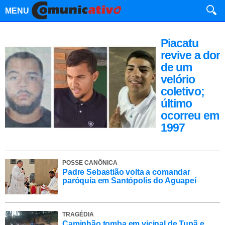
MENU
Piacatu
revive a dor
de um
velório
coletivo;
último
ocorreu em
1997
POSSE CANÔNICA
Padre Sebastião volta a comandar
paróquia em Santópolis do Aguapeí
TRAGÉDIA
Caminhão tomba em vicinal de Tupã e