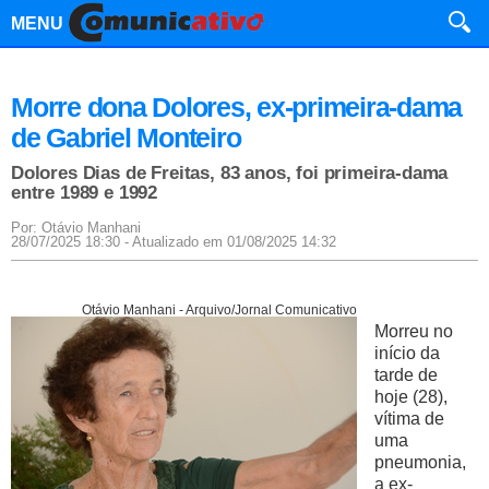
MENU
Morre dona Dolores, ex-primeira-dama
de Gabriel Monteiro
Dolores Dias de Freitas, 83 anos, foi primeira-dama
entre 1989 e 1992
Por: Otávio Manhani
28/07/2025 18:30 - Atualizado em 01/08/2025 14:32
Otávio Manhani - Arquivo/Jornal Comunicativo
Morreu no
início da
tarde de
hoje (28),
vítima de
uma
pneumonia,
a ex-