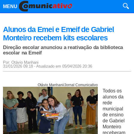
MENU
Alunos da Emei e Emeif de Gabriel
Monteiro recebem kits escolares
Direção escolar anunciou a reativação da biblioteca
escolar na Emeif
Por: Otávio Manhani
31/01/2026 09:18 - Atualizado em 05/04/2026 20:36
Otávio Manhani/Jornal Comunicativo
Todos os
alunos da
rede
municipal
de ensino
de Gabriel
Monteiro
receberam