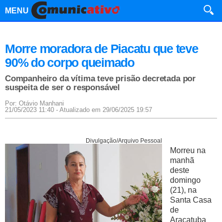
MENU
Morre moradora de Piacatu que teve
90% do corpo queimado
Companheiro da vítima teve prisão decretada por
suspeita de ser o responsável
Por: Otávio Manhani
21/05/2023 11:40 - Atualizado em 29/06/2025 19:57
Divulgação/Arquivo Pessoal
Morreu na
manhã
deste
domingo
(21), na
Santa Casa
de
Araçatuba