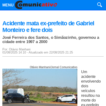
MENU
Acidente mata ex-prefeito de Gabriel
Monteiro e fere dois
José Ferreira dos Santos, o Simãozinho, governou a
cidade entre 1997 a 2000
Por: Otávio Manhani
01/08/2025 14:10 - Atualizado em 22/08/2025 21:25
Otávio Manhani/Jornal Comunicativo
Um
acidente
envolvendo
dois
veículos
resultou na
morte do
ex-prefeito