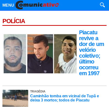
MENU
POLÍCIA
Piacatu
revive a
dor de um
velório
coletivo;
último
ocorreu
em 1997
TRAGÉDIA
Caminhão tomba em vicinal de Tupã e
deixa 3 mortos; todos de Piacatu