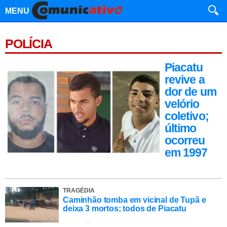
MENU
POLÍCIA
Piacatu
revive a
dor de um
velório
coletivo;
último
ocorreu
em 1997
TRAGÉDIA
Caminhão tomba em vicinal de Tupã e
deixa 3 mortos; todos de Piacatu