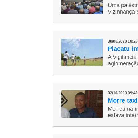
Uma palestra
Vizinhança S
30/06/2020 18:23
Piacatu in
A Vigilância
aglomeração
02/10/2019 09:42
Morre tax
Morreu na m
estava inter