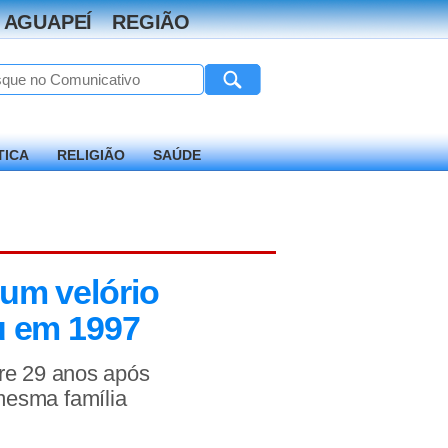
 AGUAPEÍ
REGIÃO
TICA
RELIGIÃO
SAÚDE
 um velório
eu em 1997
rre 29 anos após
mesma família