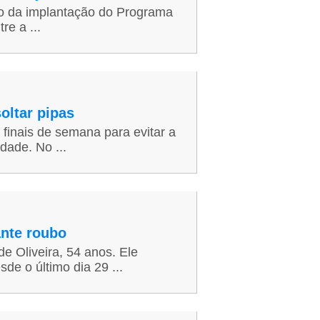
cio da implantação do Programa
re a ...
soltar pipas
s finais de semana para evitar a
dade. No ...
ante roubo
e Oliveira, 54 anos. Ele
de o último dia 29 ...