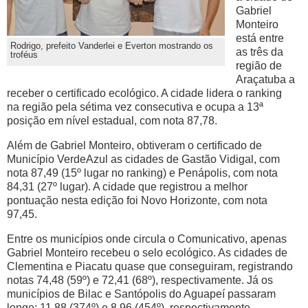
Gabriel
Monteiro
está entre
Rodrigo, prefeito Vanderlei e Everton mostrando os
as três da
troféus
região de
Araçatuba a
receber o certificado ecológico. A cidade lidera o ranking
na região pela sétima vez consecutiva e ocupa a 13ª
posição em nível estadual, com nota 87,78.
Além de Gabriel Monteiro, obtiveram o certificado de
Município VerdeAzul as cidades de Gastão Vidigal, com
nota 87,49 (15º lugar no ranking) e Penápolis, com nota
84,31 (27º lugar). A cidade que registrou a melhor
pontuação nesta edição foi Novo Horizonte, com nota
97,45.
Entre os municípios onde circula o
Comunicativo
, apenas
Gabriel Monteiro recebeu o selo ecológico. As cidades de
Clementina e Piacatu quase que conseguiram, registrando
notas 74,48 (59º) e 72,41 (68º), respectivamente. Já os
municípios de Bilac e Santópolis do Aguapeí passaram
longe: 11,88 (374º) e 8,96 (454º), respectivamente.