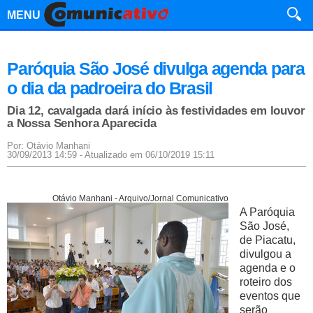
MENU
Paróquia São José divulga agenda para
o dia da padroeira do Brasil
Dia 12, cavalgada dará início às festividades em louvor
a Nossa Senhora Aparecida
Por: Otávio Manhani
30/09/2013 14:59 - Atualizado em 06/10/2019 15:11
Otávio Manhani - Arquivo/Jornal Comunicativo
A Paróquia
São José,
de Piacatu,
divulgou a
agenda e o
roteiro dos
eventos que
serão