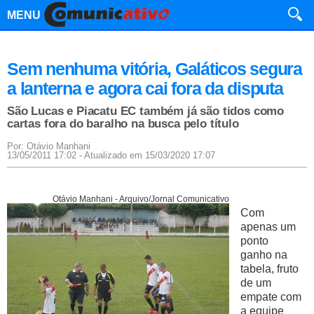
MENU
Sem nenhuma vitória, Galáticos segura
a lanterna e agora cai fora da disputa
São Lucas e Piacatu EC também já são tidos como
cartas fora do baralho na busca pelo título
Por: Otávio Manhani
13/05/2011 17:02 - Atualizado em 15/03/2020 17:07
Otávio Manhani - Arquivo/Jornal Comunicativo
Com
apenas um
ponto
ganho na
tabela, fruto
de um
empate com
a equipe