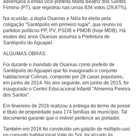
adversária a então vice-prefeita Marta Beatriz dos Santos
Firmino (PT), que registrou nas urnas 834 votos (29,87%).
Na ocasião, a dupla Osanias e Néia foi eleita pela
coligação “Santópolis em primeiro lugar”, que reuniu os
partidos políticos PP, PV, PSDB e PMDB (hoje MDB). Há
exatos dez anos Osanias assumia a Prefeitura de
Santópolis do Aguapeí.
ALGUMAS OBRAS
Foi durante o mandato de Osanias como prefeito de
Santópolis do Aguapeí que foi inaugurado o conjunto
habitacional Colinas, composto por 28 casas populares,
em junho de 2014. No ano seguinte, em junho de 2015, foi
inaugurado o Centro Educacional Infantil “Almerina Pereira
dos Santos”.
Em fevereiro de 2016 realizou a entrega do termo de posse
e título de propriedade para 174 famílias do município. Tal
documento garante que o imóvel pertence ao portador.
Também em 2016 foi construído um galpão de múltiplo-uso
no conjunto habitacional Vale do Sol, localizado às