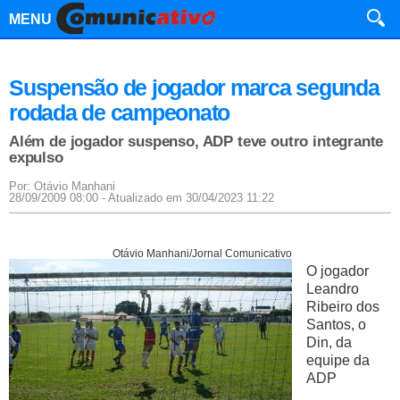
MENU
Suspensão de jogador marca segunda
rodada de campeonato
Além de jogador suspenso, ADP teve outro integrante
expulso
Por: Otávio Manhani
28/09/2009 08:00 - Atualizado em 30/04/2023 11:22
Otávio Manhani/Jornal Comunicativo
O jogador
Leandro
Ribeiro dos
Santos, o
Din, da
equipe da
ADP