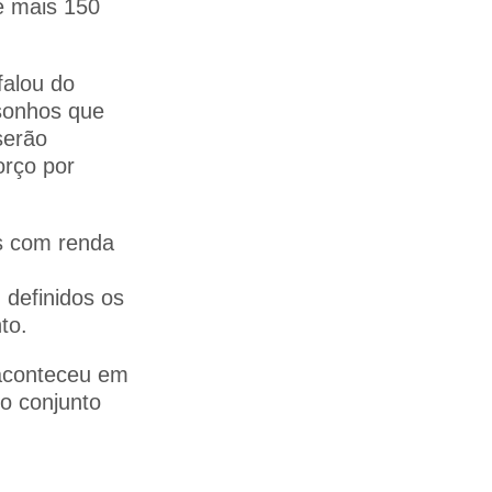
e mais 150
falou do
sonhos que
serão
orço por
s com renda
 definidos os
to.
 aconteceu em
o conjunto