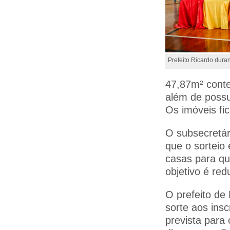
Prefeito Ricardo duran
47,87m² conten
além de possui
Os imóveis fic
O subsecretár
que o sorteio
casas para qu
objetivo é red
O prefeito de
sorte aos ins
prevista para