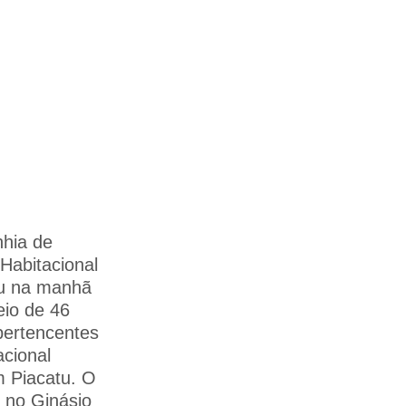
hia de
Habitacional
ou na manhã
eio de 46
pertencentes
acional
 Piacatu. O
 no Ginásio