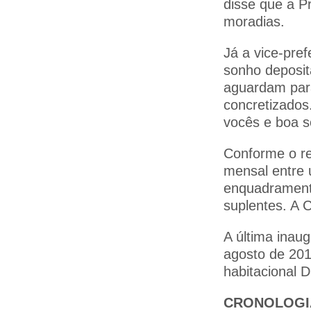
disse que a P
moradias.
Já a vice-pref
sonho deposit
aguardam para
concretizados
vocês e boa so
Conforme o r
mensal entre 
enquadramento
suplentes. A 
A última inau
agosto de 201
habitacional D
CRONOLOGI