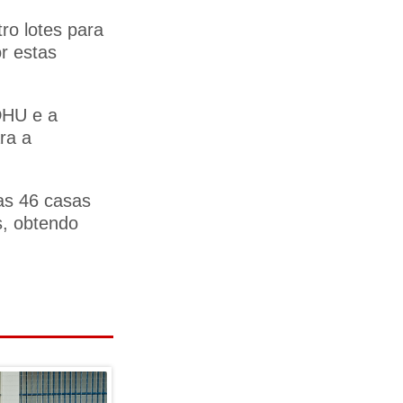
tro lotes para
r estas
DHU e a
ra a
as 46 casas
s, obtendo