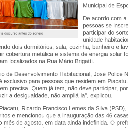
Municipal de Espo
De acordo com a
pessoas se inscr
participar do sort
te discurso antes do sorteio
unidade habitaci
do dois dormitórios, sala, cozinha, banheiro e la
r cobertura metálica e sistema de energia solar fo
am localizados na Rua Mário Brigatti.
io de Desenvolvimento Habitacional, José Police N
 é exclusivo para pessoas que residem em Piacat
em precisa. Quem já tem, não deve participar, po
uzir a desigualdade, não ampliá-la”, explicou.
 Piacatu, Ricardo Francisco Lemes da Silva (PSD),
critos e mencionou que a inauguração das 46 casa
 o mês de agosto, em data ainda indefinida. O pre