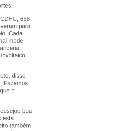
rtes.
 CDHU, 658
everam para
eio. Cada
onal mede
vanderia,
tovoltaico.
eto, disse
u. “Fazemos
rque o
 desejou boa
s está
feito também