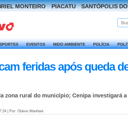
RIEL MONTEIRO
PIACATU
SANTÓPOLIS DO
SPORTES
EVENTOS
MEIO AMBIENTE
POLÍCIA
POLÍ
cam feridas após queda de
 zona rural do município; Cenipa investigará 
7:24 | Por: Otávio Manhani