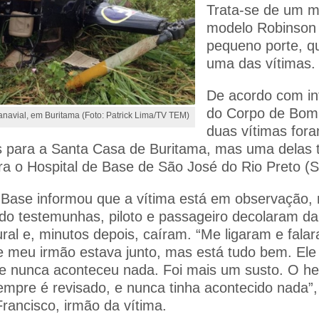
Trata-se de um 
modelo Robinson
pequeno porte, q
uma das vítimas.
De acordo com i
do Corpo de Bomb
anavial, em Buritama (Foto: Patrick Lima/TV TEM)
duas vítimas for
 para a Santa Casa de Buritama, mas uma delas t
ara o Hospital de Base de São José do Rio Preto (S
 Base informou que a vítima está em observação,
do testemunhas, piloto e passageiro decolaram 
ural e, minutos depois, caíram. “Me ligaram e fala
 e meu irmão estava junto, mas está tudo bem. El
e nunca aconteceu nada. Foi mais um susto. O hel
sempre é revisado, e nunca tinha acontecido nada”,
Francisco, irmão da vítima.