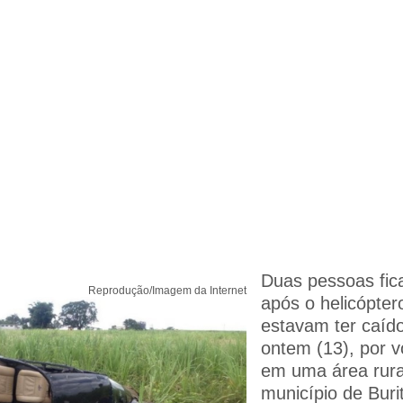
Duas pessoas fic
Reprodução/Imagem da Internet
após o helicópte
estavam ter caído
ontem (13), por v
em uma área rura
município de Bur