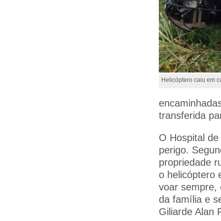
Helicóptero caiu em c
encaminhadas
transferida p
O Hospital de
perigo. Segun
propriedade r
o helicóptero
voar sempre, 
da família e 
Giliarde Alan 