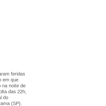
aram feridas
ro em que
 na noite de
olta das 22h,
l do
itama (SP).