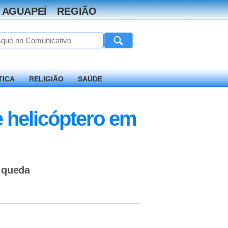
 AGUAPEÍ
REGIÃO
TICA
RELIGIÃO
SAÚDE
 helicóptero em
a queda