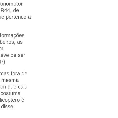
monomotor
 R44, de
ue pertence a
nformações
eiros, as
am
eve de ser
P).
 mas fora de
da mesma
ram que caiu
e costuma
icóptero é
 disse