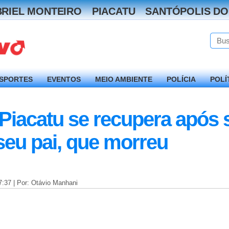
RIEL MONTEIRO
PIACATU
SANTÓPOLIS DO
SPORTES
EVENTOS
MEIO AMBIENTE
POLÍCIA
POLÍ
Piacatu se recupera após s
eu pai, que morreu
7:37 | Por: Otávio Manhani