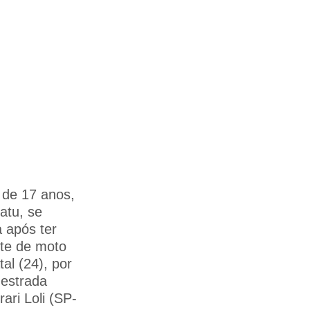
de 17 anos,
atu, se
 após ter
nte de moto
al (24), por
 estrada
ari Loli (SP-