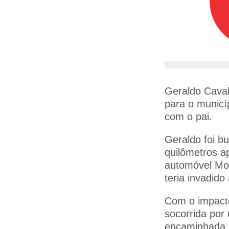
Geraldo Caval
para o municí
com o pai.
Geraldo foi b
quilômetros a
automóvel Mon
teria invadido
Com o impacto,
socorrida por
encaminhada a