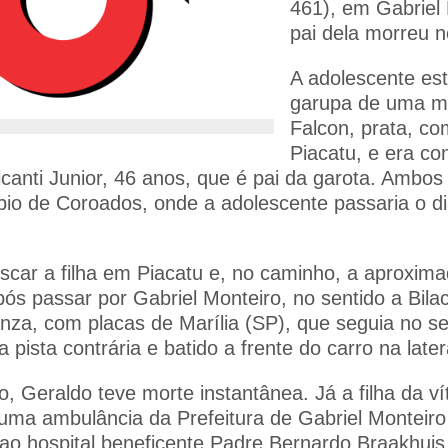
461), em Gabriel
pai dela morreu no
A adolescente es
garupa de uma m
Falcon, prata, co
Piacatu, e era co
canti Junior, 46 anos, que é pai da garota. Ambo
pio de Coroados, onde a adolescente passaria o di
uscar a filha em Piacatu e, no caminho, a aproxim
pós passar por Gabriel Monteiro, no sentido a Bila
za, com placas de Marília (SP), que seguia no se
 a pista contrária e batido a frente do carro na late
 Geraldo teve morte instantânea. Já a filha da vít
 uma ambulância da Prefeitura de Gabriel Monteiro
o hospital beneficente Padre Bernardo Braakhuis,