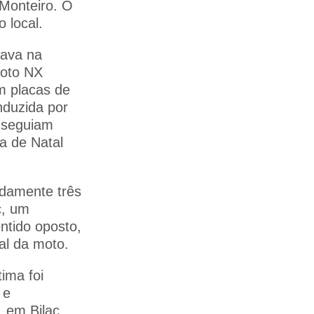
 Monteiro. O
 local.
tava na
oto NX
m placas de
nduzida por
s seguiam
a de Natal
adamente três
c, um
ntido oposto,
ral da moto.
ima foi
 e
 em Bilac.