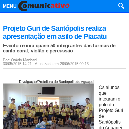
MENU
Projeto Guri de Santópolis realiza
apresentação em asilo de Piacatu
Evento reuniu quase 50 integrantes das turmas de
canto coral, violão e percussão
Por: Otávio Manhani
30/05/2015 14:21 - Atualizado em 26/06/2015 09:13
Divulgação/Prefeitura de Santópolis do Aguapeí
Os alunos
que
integram o
polo do
Projeto Guri
de
Santópolis
do Aguapeí