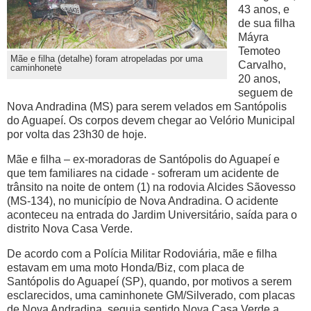
43 anos, e
de sua filha
Máyra
Temoteo
Mãe e filha (detalhe) foram atropeladas por uma
Carvalho,
caminhonete
20 anos,
seguem de
Nova Andradina (MS) para serem velados em Santópolis
do Aguapeí. Os corpos devem chegar ao Velório Municipal
por volta das 23h30 de hoje.
Mãe e filha – ex-moradoras de Santópolis do Aguapeí e
que tem familiares na cidade - sofreram um acidente de
trânsito na noite de ontem (1) na rodovia Alcides Sãovesso
(MS-134), no município de Nova Andradina. O acidente
aconteceu na entrada do Jardim Universitário, saída para o
distrito Nova Casa Verde.
De acordo com a Polícia Militar Rodoviária, mãe e filha
estavam em uma moto Honda/Biz, com placa de
Santópolis do Aguapeí (SP), quando, por motivos a serem
esclarecidos, uma caminhonete GM/Silverado, com placas
de Nova Andradina, seguia sentido Nova Casa Verde a