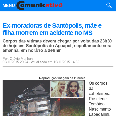
MENU
Ex-moradoras de Santópolis, mãe e
filha morrem em acidente no MS
Corpos das vítimas devem chegar por volta das 23h30
de hoje em Santópolis do Aguapeí; sepultamento será
amanhã, em horário a definir
Por: Otávio Manhani
02/11/2015 20:24 - Atualizado em 16/11/2015 14:52
Reprodução/Imagem da Internet
Os corpos
da
cabeleireira
Roselene
Temóteo
Nascimento
Labegallini,