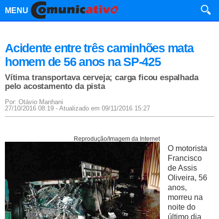
MENU
Acidente entre três caminhões mata
homem de 56 anos na SP-425
Vítima transportava cerveja; carga ficou espalhada
pelo acostamento da pista
Por: Otávio Manhani
27/10/2016 08:19 - Atualizado em 09/11/2016 15:27
Reprodução/Imagem da Internet
O motorista
Francisco
de Assis
Oliveira, 56
anos,
morreu na
noite do
último dia