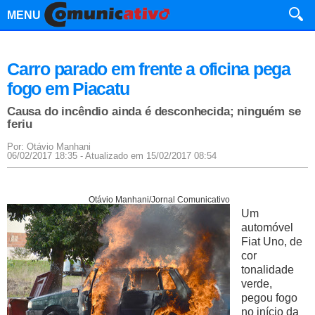
MENU
Carro parado em frente a oficina pega
fogo em Piacatu
Causa do incêndio ainda é desconhecida; ninguém se
feriu
Por: Otávio Manhani
06/02/2017 18:35 - Atualizado em 15/02/2017 08:54
Otávio Manhani/Jornal Comunicativo
Um
automóvel
Fiat Uno, de
cor
tonalidade
verde,
pegou fogo
no início da