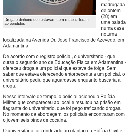
madrugada
de ontem
(28) em
Droga e dinheiro que estavam com o rapaz foram
uma balada
apreendidos
numa casa
noturna
localizada na Avenida Dr. José Francisco de Azevedo, em
Adamantina.
De acordo com o registro policial, o universitário - que
cursa o segundo ano de Educação Física em Adamantina -
ofereceu droga a um policial que estava de folga. Sem
saber que estava oferecendo entorpecente a um policial, o
universitário pediu que aguardasse enquanto buscaria a
droga.
Nesse intervalo de tempo, o policial acionou a Polícia
Militar, que compareceu ao local e resultou na prisão em
flagrante do universitário, que foi pego traficando drogas.
No momento da abordagem, os policiais encontraram com
o jovem seis pinos de cocaína.
O universitário foi conduzido ao plantão da Polícia Civil e,