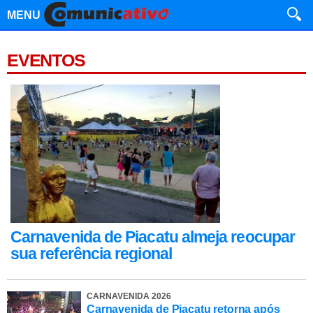
MENU
EVENTOS
Carnavenida de Piacatu almeja reocupar
sua referência regional
CARNAVENIDA 2026
Carnavenida de Piacatu retorna após