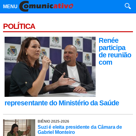
MENU
POLÍTICA
Renée
participa
de reunião
com
representante do Ministério da Saúde
BIÊNIO 2025-2026
Suzi é eleita presidente da Câmara de
Gabriel Monteiro