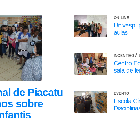
ON-LINE
Univesp, 
aulas
INCENTIVO À 
Centro Ed
sala de l
al de Piacatu
EVENTO
hos sobre
Escola Ci
Disciplina
nfantis