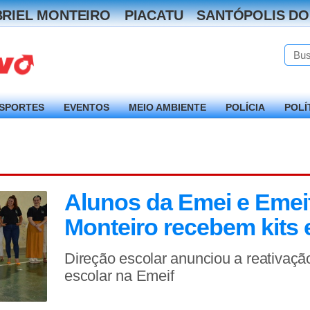
RIEL MONTEIRO
PIACATU
SANTÓPOLIS DO
SPORTES
EVENTOS
MEIO AMBIENTE
POLÍCIA
POLÍ
Alunos da Emei e Emeif
Monteiro recebem kits 
Direção escolar anunciou a reativação
escolar na Emeif